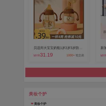
贝适邦大宝宝奶瓶1岁2岁3岁防胀气鸭嘴吸管水杯ppsu耐摔6个月奶嘴
31.19
1000+
笔交易
MYR
MY
美妆个护
美妆个护
❤