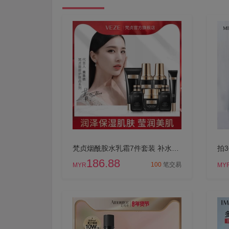
梵贞烟酰胺水乳霜7件套装 补水保湿收缩毛孔滋润玻尿酸护肤品
186.88
100
笔交易
MYR
MY