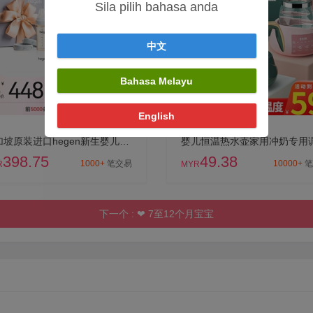
Sila pilih bahasa anda
中文
Bahasa Melayu
English
新加坡原装进口hegen新生婴儿多功能PPSU奶瓶礼盒一大一小储存盖
398.75
49.38
1000+
笔交易
10000+
笔
R
MYR
下一个 :
❤
7至12个月宝宝