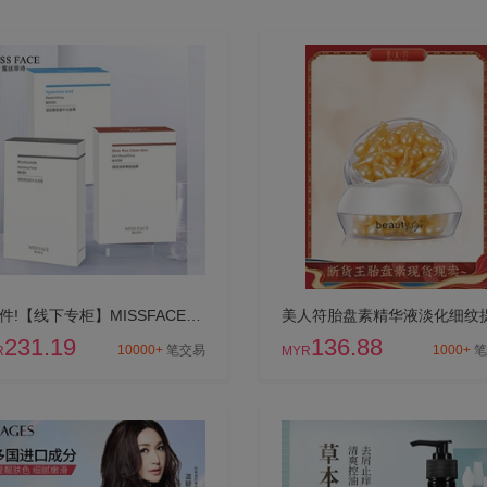
拍3件!【线下专柜】MISSFACE补水滋润保湿面膜眼霜精华自选套装
231.19
136.88
10000+
笔交易
1000+
笔
R
MYR