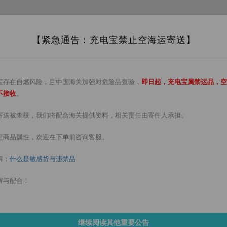
1688
【紧急通告：充电宝禁止空海运寄送】
过
惊 喜
RM9.90 爆款
小编推荐
宝存在自燃风险，且中国海关加强对危险品查验，
即日起，充电宝属禁运品，空
不接收
。
寄送被查获，我们将配合海关提供资料，相关责任由寄件人承担。
定商品属性，欢迎在下单前咨询客服。
解：
什么是敏感货与违禁品
解与配合！
继续阅读其他重要公告