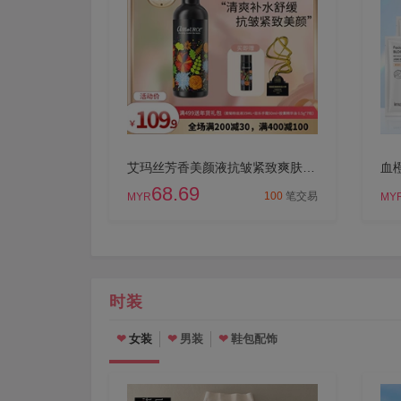
艾玛丝芳香美颜液抗皱紧致爽肤补水精油面部舒缓肌底精华乳妖精露
68.69
100
笔交易
MYR
MY
时装
女装
男装
鞋包配饰
❤
❤
❤