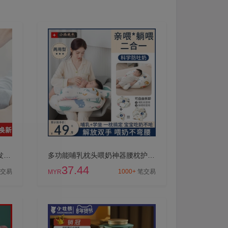
樱舒婴儿理发器宝宝专用剃头发超静音自动吸发新生儿童电推子神器
多功能哺乳枕头喂奶神器腰枕护腰靠枕亲喂坐月子神器浦乳期环抱式
37.44
交易
1000+
笔交易
MYR