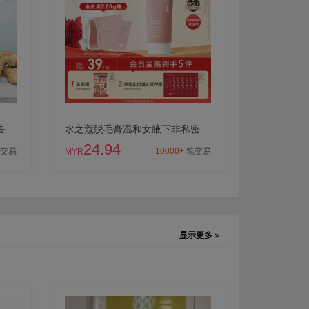
宣谷生姜洗发水防脱育发蓬松去屑止痒控油男女士老姜洗头膏露正品
水之蔻脱毛膏温和女腋下非私密处全身不永久去腋毛男女士学生专用
24.94
交易
10000+
笔交易
MYR
显示更多