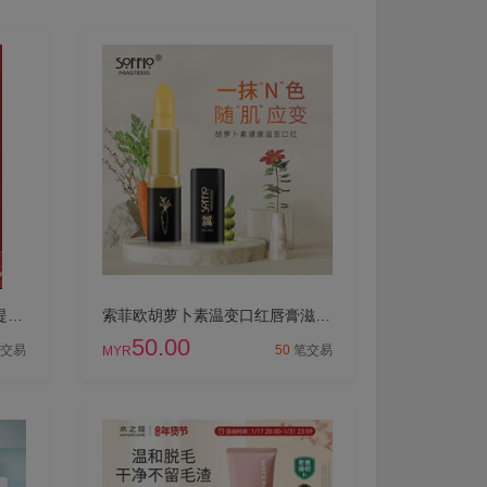
美人符胎盘素精华液淡化细纹提亮肤色淡化暗沉正品
索菲欧胡萝卜素温变口红唇膏滋润防干裂补水准孕妇可用变色口红
50.00
交易
50
笔交易
MYR