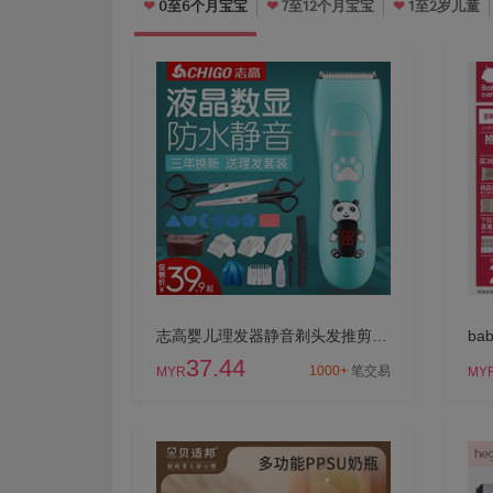
0至6个月宝宝
7至12个月宝宝
1至2岁儿童
❤
❤
❤
志高婴儿理发器静音剃头发推剪发儿童新生无声剃发推子宝宝神器超
37.44
1000+
笔交易
MYR
MY