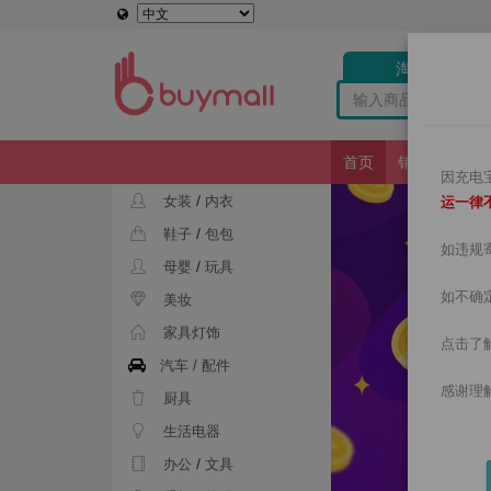
淘宝
别 错 
商品分类
首页
销量排行榜
因充电
/
女装
内衣
运一律
/
鞋子
包包
如违规
/
母婴
玩具
如不确
美妆
家具灯饰
点击了
汽车 / 配件
感谢理
厨具
生活电器
/
办公
文具