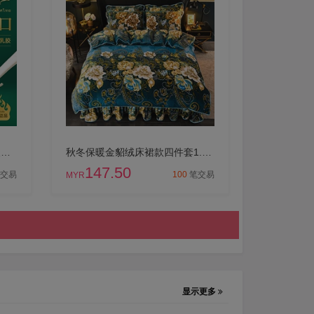
RoyalKing泰国乳胶枕正品原装进口天然乳胶单人枕头颈椎睡眠枕芯
秋冬保暖金貂绒床裙款四件套1.8m/2.2米床加厚珊瑚绒被套加绒床笠
147.50
交易
100
笔交易
MYR
显示更多