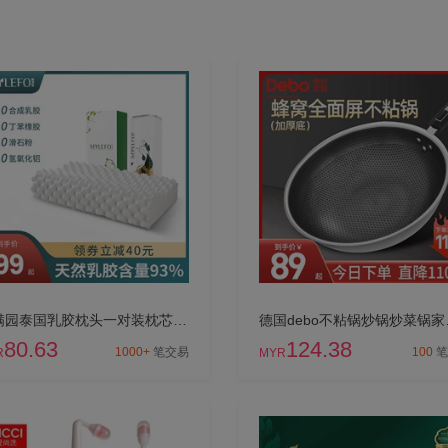
福满园泰国乳胶枕头一对装枕芯护颈椎助睡眠单人双人枕睡眠记忆
德国debo
80.63
124.38
1000+
笔交易
100
笔
R
MYR