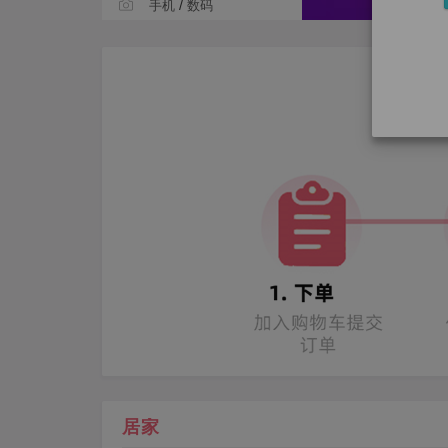
/
手机
数码
居家