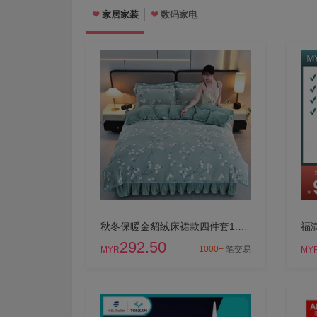
家居家装
数码家电
❤
❤
秋冬保暖金貂绒床裙款四件套1.8m/2.2米床加厚珊瑚绒被套加绒床单
292.50
1000+
笔交易
MYR
MY