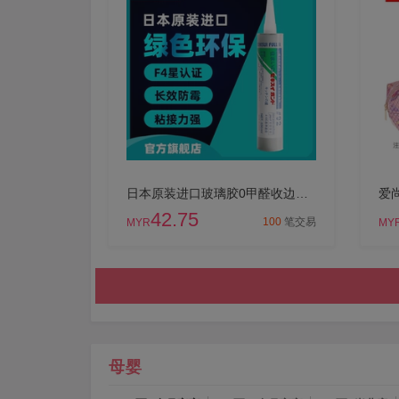
日本原装进口玻璃胶0甲醛收边胶MS防霉胶 环保厨卫马桶防水密封胶
42.75
100
笔交易
MYR
MY
母婴