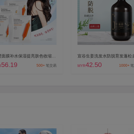
血橙面膜补水保湿提亮肤色收缩毛孔紧致学生男女
56.19
42.50
500+
笔交易
1000+
笔
R
MYR