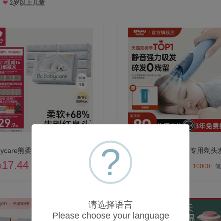
2岁以上儿童
❤
?
babycare熊柔巾新生婴幼儿童专用宝宝乳霜纸巾家庭实惠便携大包装
17.44
61.88
10000+
笔交易
10000+
笔
R
MYR
请选择语言
Please choose your language