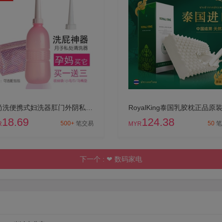
爱尚洗便携式妇洗器肛门外阴私处清洗器孕产妇月子洗pp屁屁冲洗器
18.69
124.38
500+
笔交易
50
笔
R
MYR
下一个 :
❤
数码家电