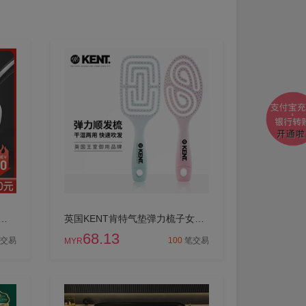
不粘锅炒锅炒菜锅家用不锈钢炒锅不沾燃煤气灶专用电磁炉
英国KENT肯特气垫弹力梳子女家用长发气囊按摩卷发梳排骨梳回弹梳
68.13
交易
100
笔交易
MYR