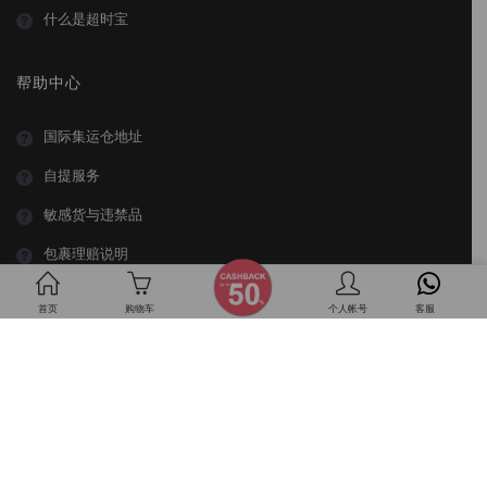
什么是超时宝
帮助中心
国际集运仓地址
自提服务
敏感货与违禁品
包裹理赔说明
首页
购物车
个人帐号
客服
关于 BuyMall
BuyMall，隶属 Revenue Group Berhad (0200) 旗下的子公司，马来西
亚领先的跨境电商集运平台，为大马用户提供专业的淘宝代购、代运、
集运服务，拥有多年的物流经验，完善的集运系统。身为唯一一家提供
淘宝海运全额赔偿及超时即赔的平台，BuyMall 是大马用户第一选择，
专为淘宝、1688等网站提供一站式代购及代运服务。