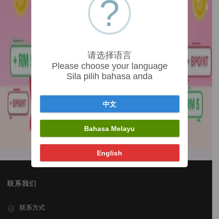
?
请选择语言
Please choose your language
Sila pilih bahasa anda
中文
Bahasa Melayu
English
联系我们
联系方式