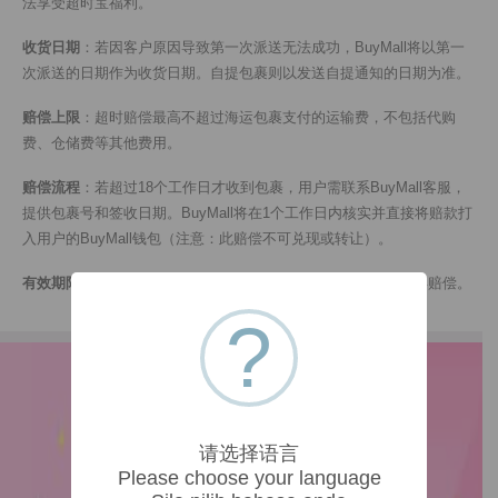
法享受超时宝福利。
收货日期
：若因客户原因导致第一次派送无法成功，BuyMall将以第一
次派送的日期作为收货日期。自提包裹则以发送自提通知的日期为准。
赔偿上限
：超时赔偿最高不超过海运包裹支付的运输费，不包括代购
费、仓储费等其他费用。
赔偿流程
：若超过18个工作日才收到包裹，用户需联系BuyMall客服，
提供包裹号和签收日期。BuyMall将在1个工作日内核实并直接将赔款打
入用户的BuyMall钱包（注意：此赔偿不可兑现或转让）。
有效期限
：若海运包裹签收超过30天，超时宝将失效，无法获得赔偿。
?
请选择语言
Please choose your language